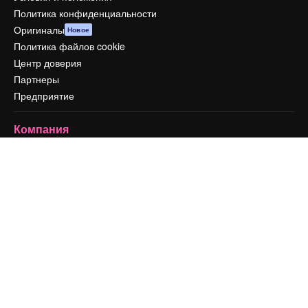
Политика конфиденциальности
Оригиналы
Новое
Политика файлов cookie
Центр доверия
Партнеры
Предприятие
Компания
Цены
О нас
Reviews
Вакансии
Поиск тенденций
Блог
События
Slidesgo
Продайте свой контент
Помещение для прессы