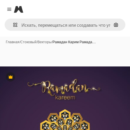
Magnific
Close menu
Поиск 
Главная
/
Стоковый
/
Векторы
/
Рамадан Карим Рамада…
Премиум