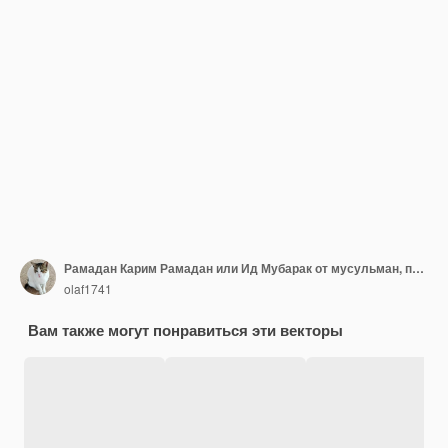
Рамадан Карим Рамадан или Ид Мубарак от мусульман, приветствующих фон Исламский с золотым узором и кристаллами на цветном фоне бумаги Перевод Рамадан Карим
olaf1741
Вам также могут понравиться эти векторы