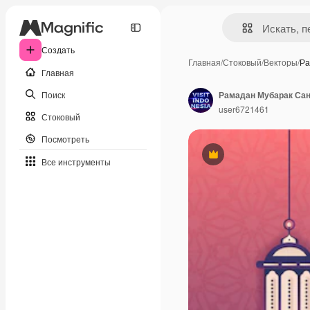
Создать
Главная
/
Стоковый
/
Векторы
/
Ра
Главная
Поиск
Рамадан Мубарак Са
user6721461
Стоковый
Посмотреть
Премиум
Все инструменты