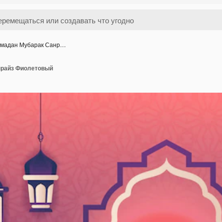
мадан Мубарак Санр…
нрайз Фиолетовый