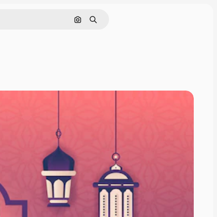
Поиск по изображению
Поиск