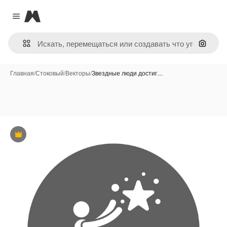
Magnific
Close menu
Поиск 
Главная
/
Стоковый
/
Векторы
/
Звездные люди достиг…
Премиум