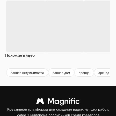
Похожие видео
Premium
Premium
Premium
Premium
баннер недвижимости
баннер дом
аренда
аренда дом
Креативная платформа для создания ваших лучших работ.
Более 1 миллиона подписчиков среди креаторов,