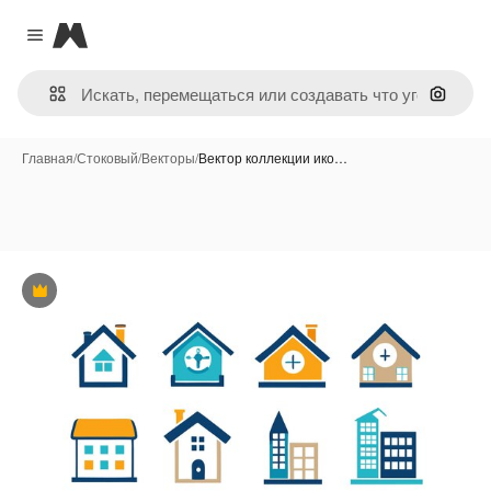
Magnific
Close menu
Поиск 
Главная
/
Стоковый
/
Векторы
/
Вектор коллекции ико…
Премиум