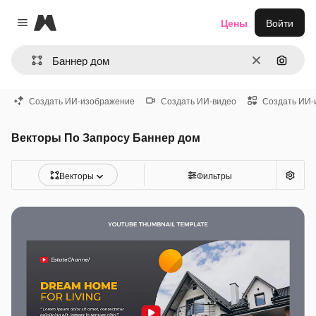
Magnific
Цены
Войти
Close menu
Очистить
Поиск 
Создать ИИ-изображение
Создать ИИ-видео
Создать ИИ-
Векторы По Запросу Баннер дом
Векторы
Фильтры