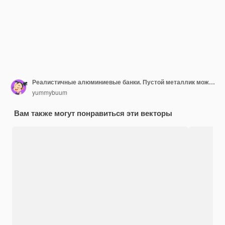
Реалистичные алюминиевые банки. Пустой металлик можно пить пиво газированная вода сока упаковка 300 330 500 пустой контейнер шаблон
yummybuum
Вам также могут понравиться эти векторы