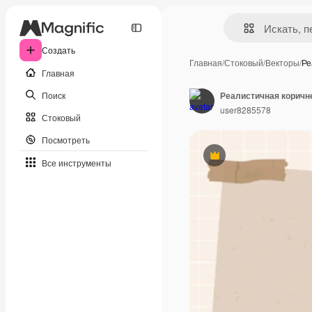
Создать
Главная
/
Стоковый
/
Векторы
/
Ре
Главная
Поиск
user8285578
Стоковый
Посмотреть
Премиум
Все инструменты