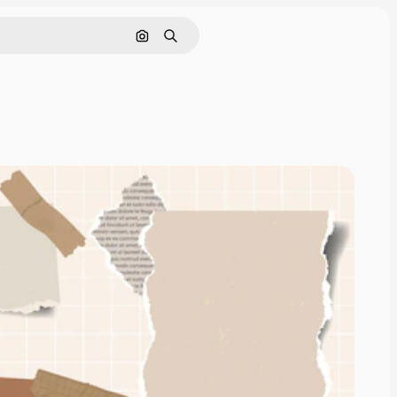
Поиск по изображению
Поиск