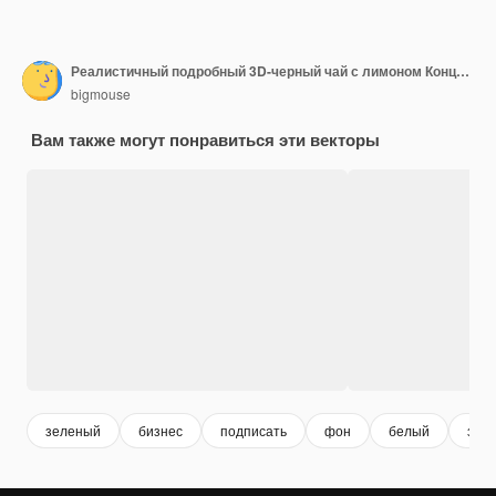
Реалистичный подробный 3D-черный чай с лимоном Концепция фонового вектора
bigmouse
Вам также могут понравиться эти векторы
зеленый
бизнес
подписать
фон
белый
завт