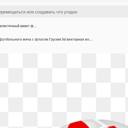
алистичный макет ф…
Реалистичный макет футбольного мяча с флагом Грузии 3d векторная иллюстрация изолирована