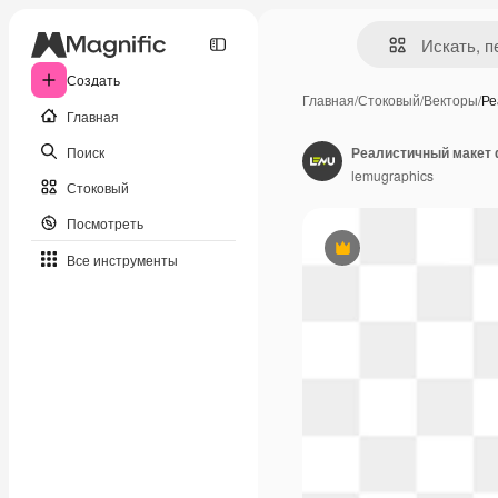
Создать
Главная
/
Стоковый
/
Векторы
/
Ре
Главная
Поиск
lemugraphics
Стоковый
Посмотреть
Премиум
Все инструменты