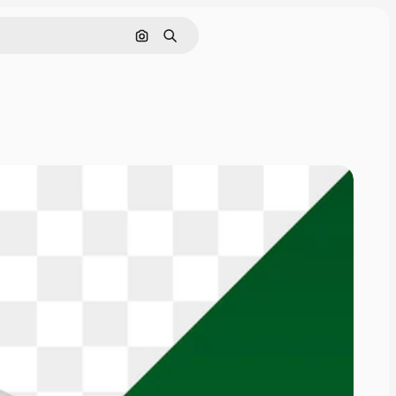
Поиск по изображению
Поиск