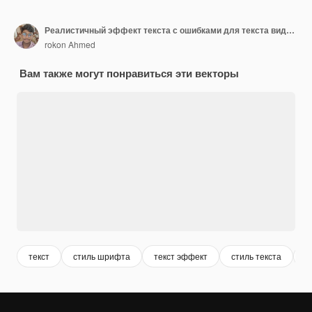
Реалистичный эффект текста с ошибками для текста видеоигр для редактируемого шрифта Cyber Monad vhs
rokon Ahmed
Вам также могут понравиться эти векторы
текст
стиль шрифта
текст эффект
стиль текста
3