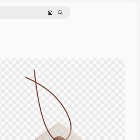
Поиск по изображению
Поиск