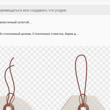
алистичный золотой…
Реалистичный золотой стеклянный ценник. Стеклянная этикетка, бирки для продажи бумаги