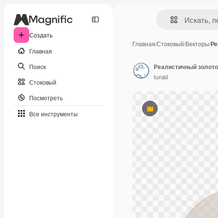
Создать
Главная
/
Стоковый
/
Векторы
/
Ре
Главная
Поиск
lunail
Стоковый
Посмотреть
Премиум
Все инструменты