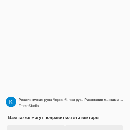
Реалистичная рука Черно-белая рука Рисование мазками Тени складок кожи пальцев Человеческая ладонь Векторная иллюстрация
FrameStudio
Вам также могут понравиться эти векторы