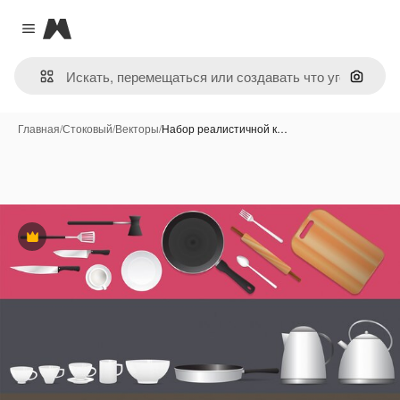
Magnific
Close menu
Поиск 
Главная
/
Стоковый
/
Векторы
/
Набор реалистичной к…
Премиум