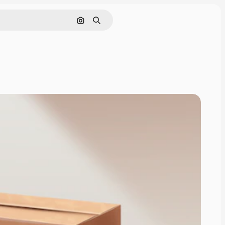
Поиск по изображению
Поиск