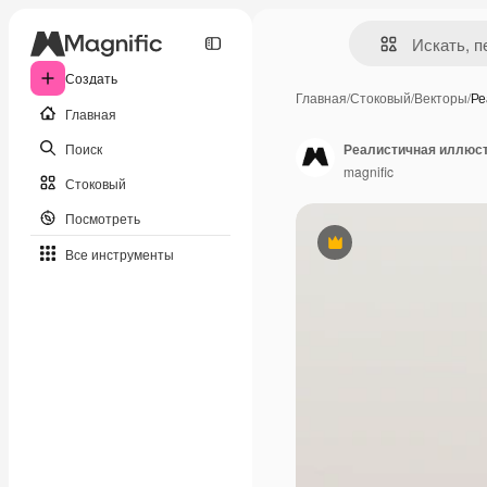
Создать
Главная
/
Стоковый
/
Векторы
/
Ре
Главная
Поиск
Реалистичная иллюст
magnific
Стоковый
Посмотреть
Премиум
Все инструменты