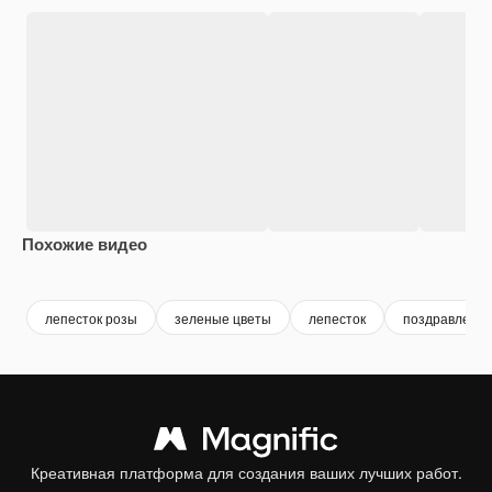
Похожие видео
Premium
Premium
Premium
Premium
лепесток розы
зеленые цветы
лепесток
поздравления
Креативная платформа для создания ваших лучших работ.