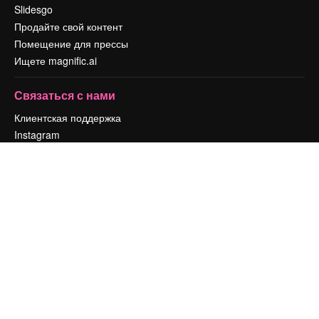
Slidesgo
Продайте свой контент
Помещение для прессы
Ищете magnific.ai
Связаться с нами
Клиентская поддержка
Instagram
YouTube
LinkedIn
TikTok
Discord
X
Reddit
Copyright © 2010-
2026
Freepik Company S.L.U.
Все права защищены
.