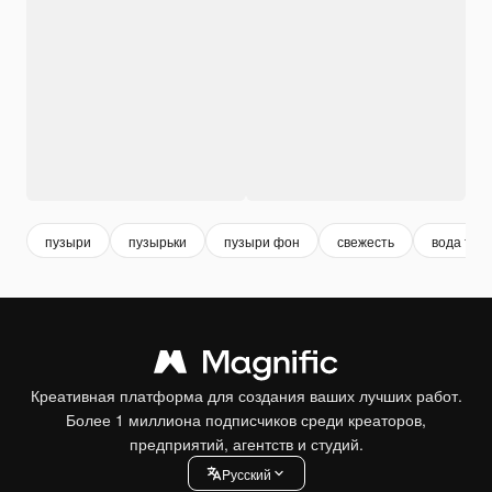
пузыри
пузырьки
пузыри фон
свежесть
вода тек
Креативная платформа для создания ваших лучших работ.
Более 1 миллиона подписчиков среди креаторов,
предприятий, агентств и студий.
Pусский