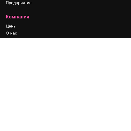
Предприятие
Компания
Цены
О нас
Reviews
Вакансии
Поиск тенденций
Блог
События
Slidesgo
Продайте свой контент
Помещение для прессы
Ищете magnific.ai
Связаться с нами
Клиентская поддержка
Instagram