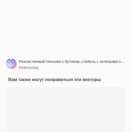
Реалистичный тюльпан с бутоном, стебель с зелеными листьями. Красивый весенний розовый цветок. Элемент векторного дизайна для приглашения, поздравительной открытки или карты сохранения даты.
the8monkey
Вам также могут понравиться эти векторы