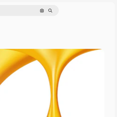
Поиск по изображению
Поиск