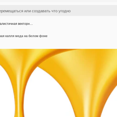
алистичная векторн…
ная капля меда на белом фоне