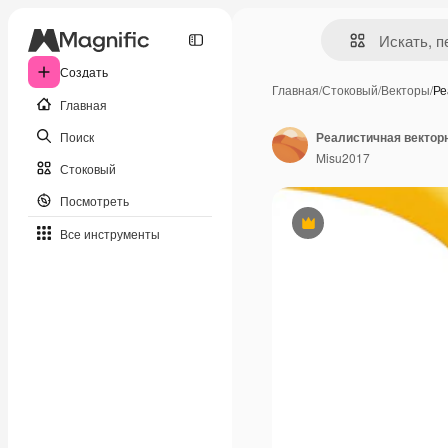
Создать
Главная
/
Стоковый
/
Векторы
/
Ре
Главная
Поиск
Реалистичная вектор
Misu2017
Стоковый
Посмотреть
Премиум
Все инструменты