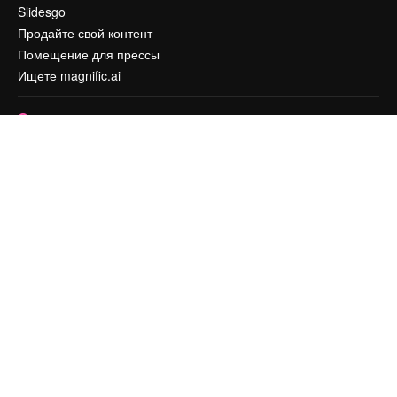
Slidesgo
Продайте свой контент
Помещение для прессы
Ищете magnific.ai
Связаться с нами
Клиентская поддержка
Instagram
YouTube
LinkedIn
TikTok
Discord
X
Reddit
Copyright © 2010-
2026
Freepik Company S.L.U.
Все права защищены
.