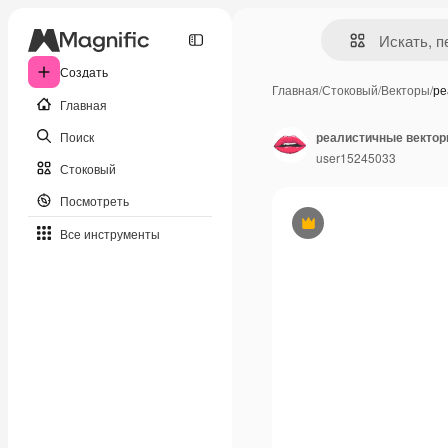
Создать
Главная
/
Стоковый
/
Векторы
/
ре
Главная
Поиск
user15245033
Стоковый
Посмотреть
Премиум
Все инструменты