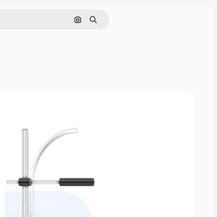
Поиск по изображению
Поиск