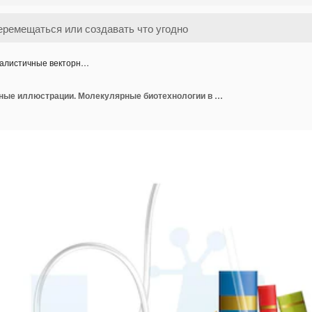
алистичные векторн…
реалистичные векторные иллюстрации. Молекулярные биотехнологии в лабораторной посуде, пробирках и стаканах