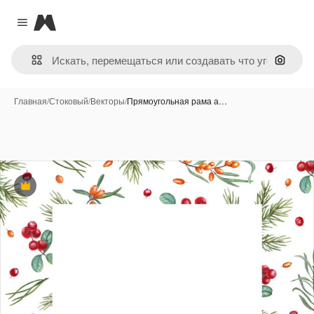
Magnific
Close menu
Поиск 
Главная
/
Стоковый
/
Векторы
/
Прямоугольная рама а…
Премиум