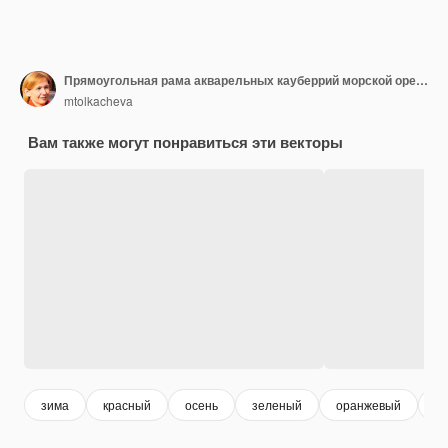
Прямоугольная рама акварельных кауберрий морской орех ель ветвь осенние зрелые ягоды ручная иллюстрация для дизайна открытки приглашение приветствие пустое место для текста
mtolkacheva
Вам также могут понравиться эти векторы
зима
красный
осень
зеленый
оранжевый
р