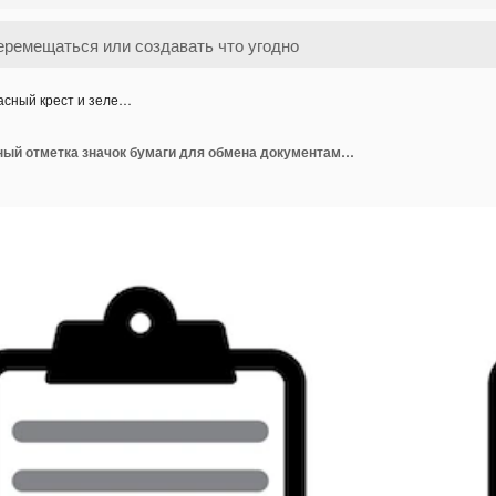
асный крест и зеле…
красный крест и зеленый отметка значок бумаги для обмена документами утвержденный и отклоненный контрольный список документов