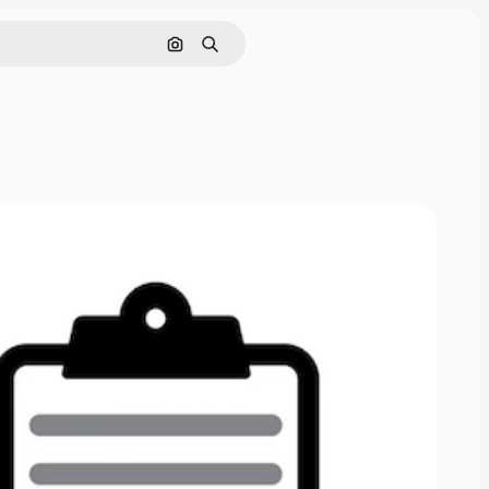
Поиск по изображению
Поиск