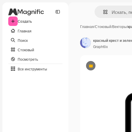
Создать
Главная
/
Стоковый
/
Векторы
/
кр
Главная
Поиск
Graph6ix
Стоковый
Посмотреть
Премиум
Все инструменты