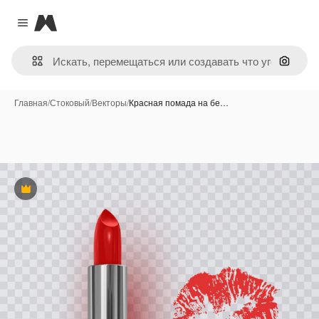
Magnific
Close menu
Поиск 
Главная
/
Стоковый
/
Векторы
/
Красная помада на бе…
Премиум