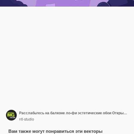
Расслабьтесь на балконе ло-фи эстетические обои Открытое окно Занавески, дующие на ветру 2D векторный мультяшный интерьер иллюстрация фиолетовый лофи фон 90-е годы ретро обложка альбома холодная атмосфера
ntl-studio
Вам также могут понравиться эти векторы