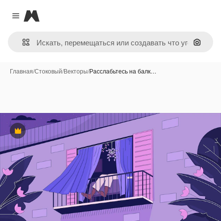
Magnific
Close menu
Поиск 
Главная
/
Стоковый
/
Векторы
/
Расслабьтесь на балк…
Премиум