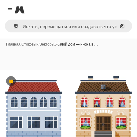
Magnific
Close menu
Поиск 
Главная
/
Стоковый
/
Векторы
/
Жилой дом — икона в …
Премиум