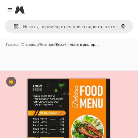
Magnific
Close menu
Поиск 
Главная
/
Стоковый
/
Векторы
/
Дизайн меню в рестор…
Премиум