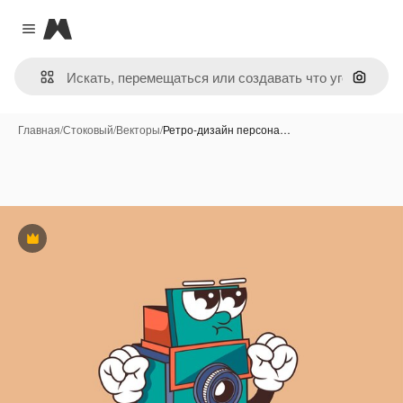
Magnific
Close menu
Поиск 
Главная
/
Стоковый
/
Векторы
/
Ретро-дизайн персона…
Премиум