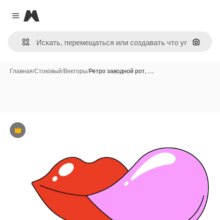
Magnific
Close menu
Поиск 
Главная
/
Стоковый
/
Векторы
/
Ретро заводной рот, …
Премиум