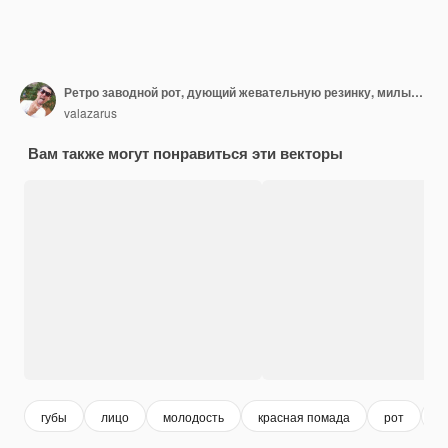
Ретро заводной рот, дующий жевательную резинку, милый хиппи, глянцевые красные губы, фанк, психоделический мультфильм, женщина
valazarus
Вам также могут понравиться эти векторы
губы
лицо
молодость
красная помада
рот
м