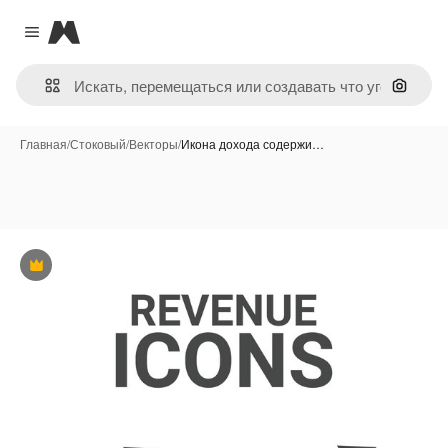
Magnific
Close menu
Поиск 
Главная
/
Стоковый
/
Векторы
/
Икона дохода содержи…
Премиум