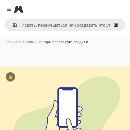
Magnific
Close menu
Поиск 
Главная
/
Стоковый
/
Векторы
/
правая рука бродит п…
Премиум