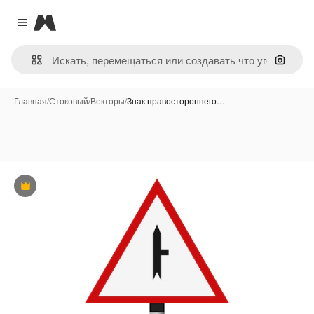
Magnific
Close menu
Поиск 
Главная
/
Стоковый
/
Векторы
/
Знак правостороннего…
Премиум