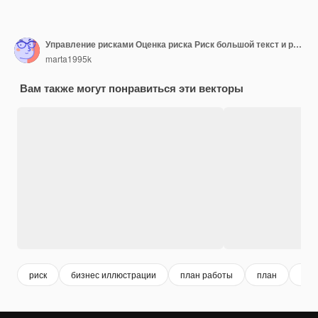
Управление рисками Оценка риска Риск большой текст и ручка уровней Бизнес и инвестиционная концепция
marta1995k
Вам также могут понравиться эти векторы
риск
бизнес иллюстрации
план работы
план
инф