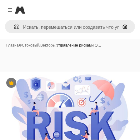
Magnific
Close menu
Поиск 
Главная
/
Стоковый
/
Векторы
/
Управление рисками О…
Премиум