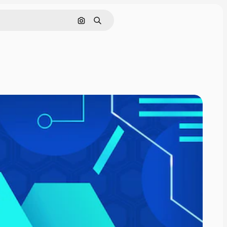
Поиск по изображению
Поиск