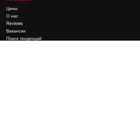
Цены
О нас
Reviews
Вакансии
Поиск тенденций
Блог
События
Slidesgo
Продайте свой контент
Помещение для прессы
Ищете magnific.ai
Связаться с нами
Клиентская поддержка
Instagram
YouTube
LinkedIn
TikTok