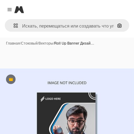
Magnific
Close menu
Поиск 
Главная
/
Стоковый
/
Векторы
/
Roll Up Banner Дизай…
Премиум