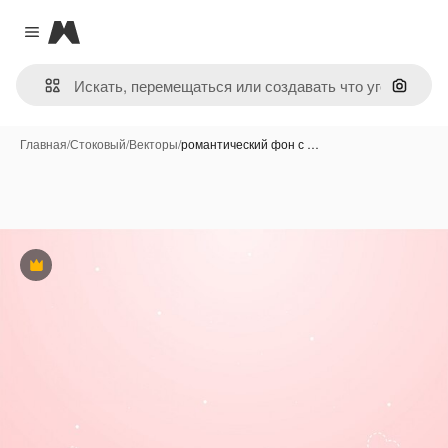
Magnific
Close menu
Поиск 
Главная
/
Стоковый
/
Векторы
/
романтический фон с …
Премиум