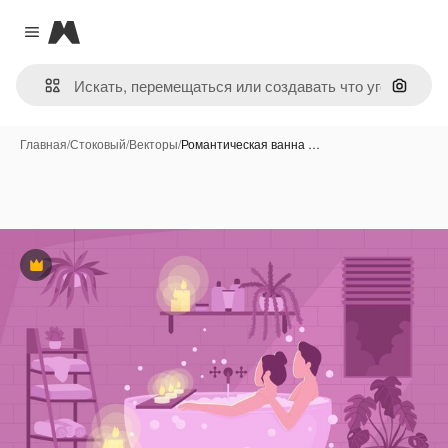
Magnific
Close menu
Поиск 
Главная
/
Стоковый
/
Векторы
/
Романтическая ванна …
Премиум