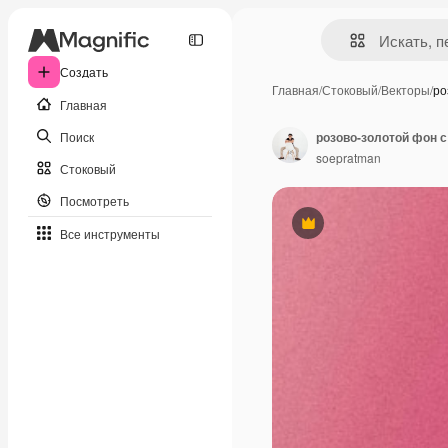
Создать
Главная
/
Стоковый
/
Векторы
/
ро
Главная
Поиск
розово-золотой фон с
soepratman
Стоковый
Посмотреть
Премиум
Все инструменты