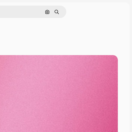
Поиск по изображению
Поиск