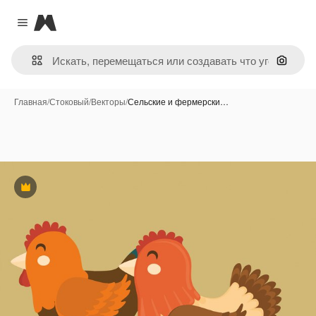
Magnific
Close menu
Поиск 
Главная
/
Стоковый
/
Векторы
/
Сельские и фермерски…
Премиум