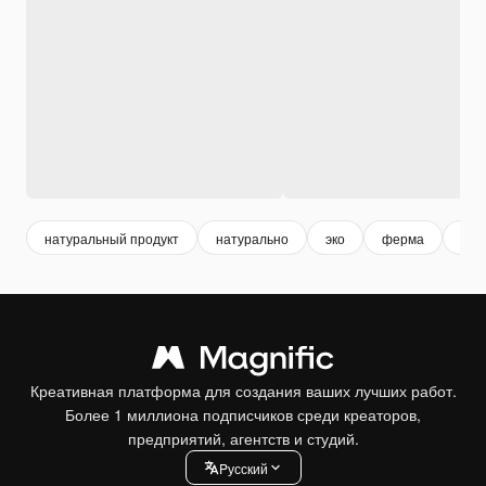
натуральный продукт
натурально
эко
ферма
кур
Креативная платформа для создания ваших лучших работ.
Более 1 миллиона подписчиков среди креаторов,
предприятий, агентств и студий.
Pусский