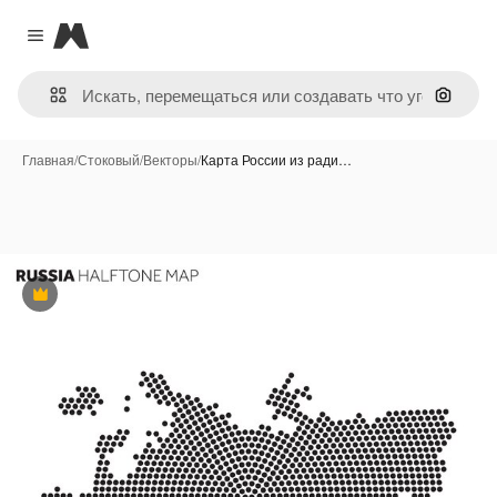
Magnific
Close menu
Поиск 
Главная
/
Стоковый
/
Векторы
/
Карта России из ради…
Премиум