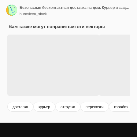
Безопасная бесконтактная доставка на дом. Курьер в защитной маске для лица с сумкой для продуктовых продуктов возле двери. Правила карантина
buravleva_stock
Вам также могут понравиться эти векторы
доставка
курьер
отгрузка
перевозки
коробка