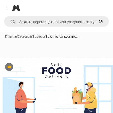
Magnific
Close menu
Поиск 
Главная
/
Стоковый
/
Векторы
/
Безопасная доставка …
Премиум