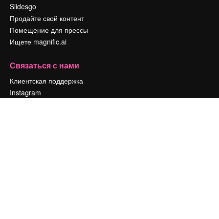
Slidesgo
Продайте свой контент
Помещение для прессы
Ищете magnific.ai
Связаться с нами
Клиентская поддержка
Instagram
YouTube
LinkedIn
TikTok
Discord
X
Reddit
Copyright © 2010-
2026
Freepik Company S.L.U.
Все права защищены
.