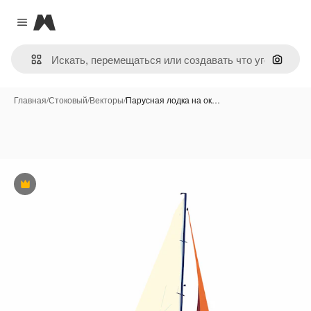
Magnific
Close menu
Поиск 
Главная
/
Стоковый
/
Векторы
/
Парусная лодка на ок…
Премиум