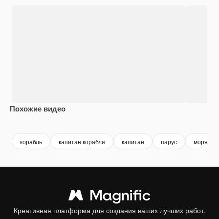
Похожие видео
Premium
Premium
Сгенерировано с помощью ИИ
Premium
Premium
Сгенериров
корабль
капитан корабля
капитан
парус
моряк
Креативная платформа для создания ваших лучших работ.