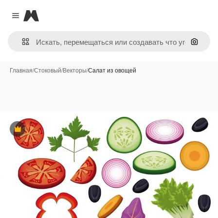
Magnific
Close menu
Поиск 
Главная
/
Стоковый
/
Векторы
/
Салат из овощей
Премиум