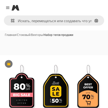
Magnific
Close menu
Поиск 
Главная
/
Стоковый
/
Векторы
/
Набор тегов продажи
Премиум