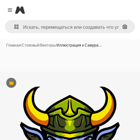
Magnific
Close menu
Поиск 
Главная
/
Стоковый
/
Векторы
/
Иллюстрация к Самура…
Премиум