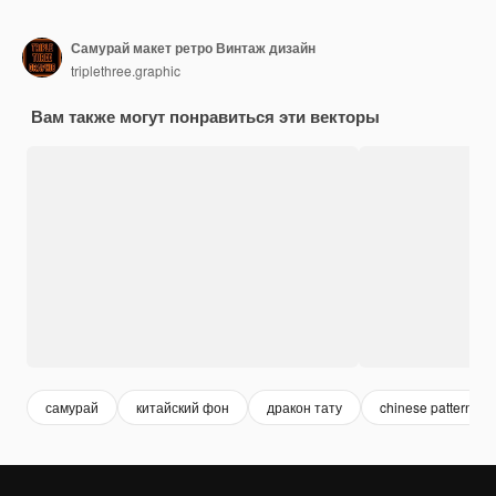
Самурай макет ретро Винтаж дизайн
triplethree.graphic
Вам также могут понравиться эти векторы
самурай
китайский фон
дракон тату
chinese pattern