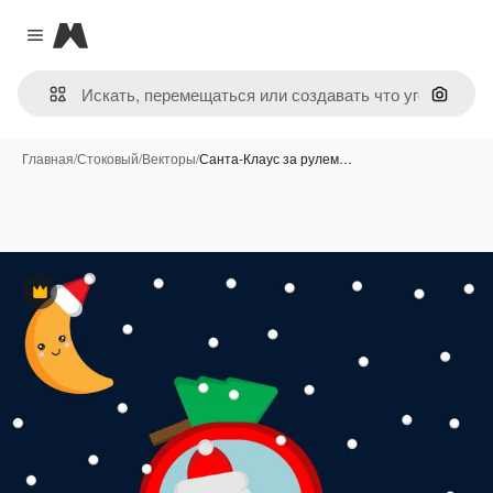
Magnific
Close menu
Поиск 
Главная
/
Стоковый
/
Векторы
/
Санта-Клаус за рулем…
Премиум