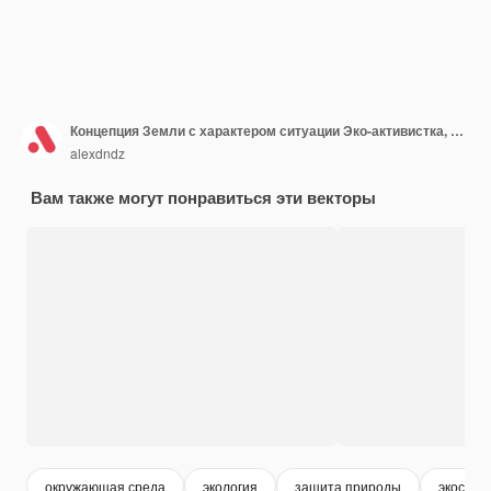
Концепция Земли с характером ситуации Эко-активистка, указывающая на термометр с высокотемпературным потеплением и изменением климата Векторная иллюстрация со сценой людей в плоском дизайне для веб-сайтов
alexdndz
Вам также могут понравиться эти векторы
окружающая среда
экология
защита природы
экосист