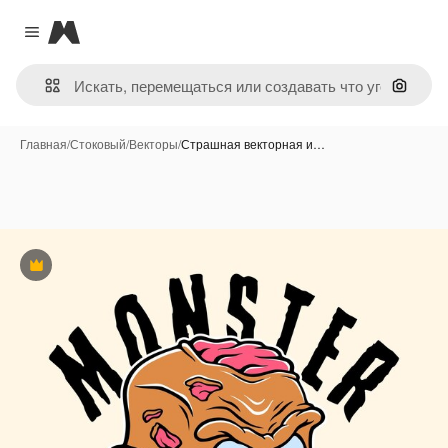
Magnific
Close menu
Поиск 
Главная
/
Стоковый
/
Векторы
/
Страшная векторная и…
Премиум