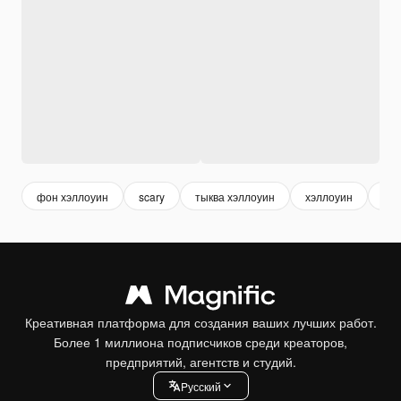
фон хэллоуин
scary
тыква хэллоуин
хэллоуин
hal
Креативная платформа для создания ваших лучших работ.
Более 1 миллиона подписчиков среди креаторов,
предприятий, агентств и студий.
Pусский